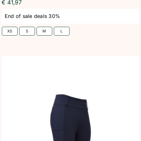
€
41,97
End of sale deals 30%
XS
S
M
L