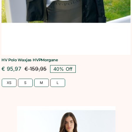
HV Polo Waxjas HVPMorgane
€
95,97
€
159,95
40% Off
Oorspronkelijke
Huidige
prijs
prijs
XS
S
M
L
was:
is:
€ 159,95.
€ 95,97.