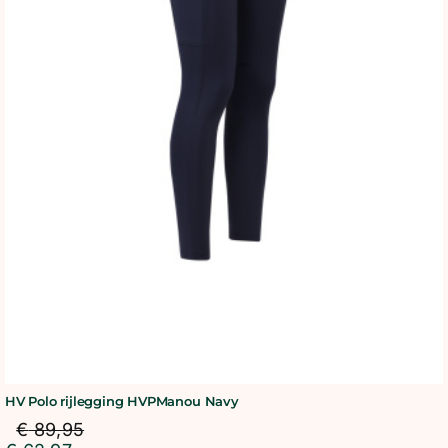
HV Polo rijlegging HVPManou Navy
€
89,95