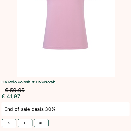
BLOG
SHOWROOM
WEBSHOP
HV Polo Poloshirt HVPNorah
€
59,95
€
41,97
End of sale deals 30%
S
L
XL