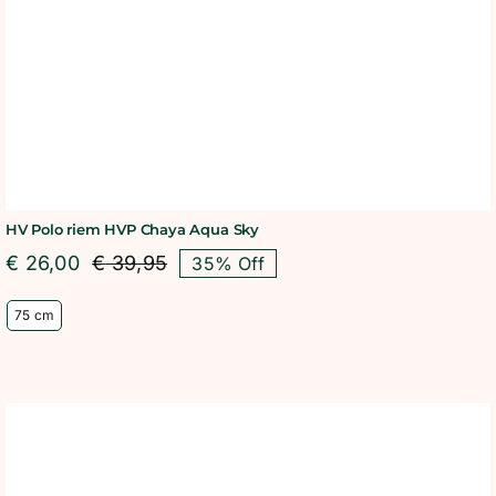
HV Polo riem HVP Chaya Aqua Sky
€
26,00
€
39,95
35% Off
Oorspronkelijke
Huidige
prijs
prijs
75 cm
was:
is:
€ 39,95.
€ 26,00.