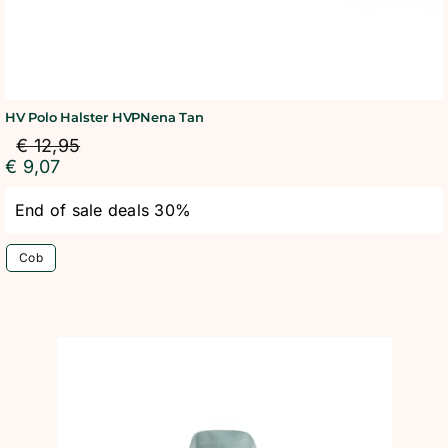
HV Polo Halster HVPNena Tan
€
12,95
€
9,07
End of sale deals 30%
Cob