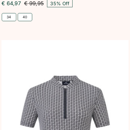
€
64,97
€
99,95
35% Off
Oorspronkelijke
Huidige
prijs
prijs
34
40
was:
is:
€ 99,95.
€ 64,97.