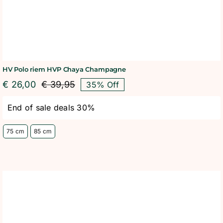
HV Polo riem HVP Chaya Champagne
€
26,00
€
39,95
35% Off
Oorspronkelijke
Huidige
prijs
prijs
End of sale deals 30%
was:
is:
€ 39,95.
€ 26,00.
75 cm
85 cm