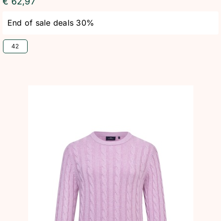
€
62,97
End of sale deals 30%
42