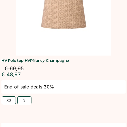
HV Polo top HVPNancy Champagne
€
69,95
€
48,97
End of sale deals 30%
XS
S