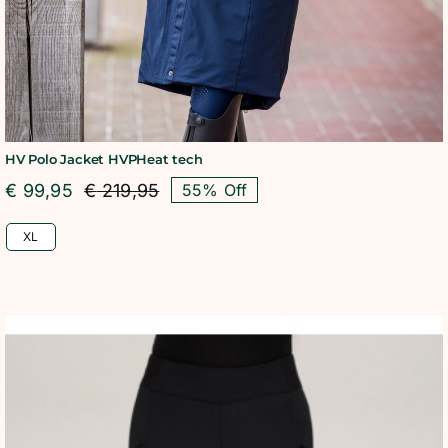
HV Polo Jacket HVPHeat tech
€
99,95
€
219,95
55% Off
Oorspronkelijke
Huidige
prijs
prijs
XL
was:
is:
€ 219,95.
€ 99,95.