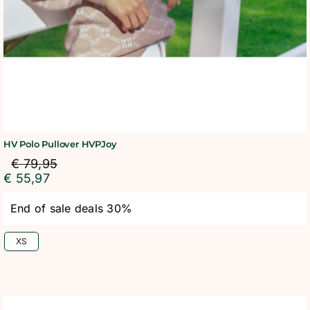
HV Polo Pullover HVPJoy
€
79,95
€
55,97
End of sale deals 30%
XS