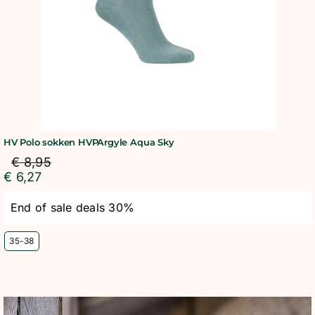
HV Polo sokken HVPArgyle Aqua Sky
€
8,95
€
6,27
End of sale deals 30%
35-38