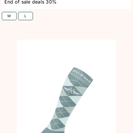
End of sale deals 30%
M
L