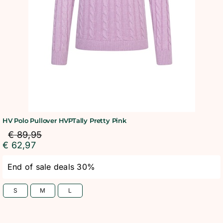
HV Polo Pullover HVPTally Pretty Pink
€
89,95
€
62,97
End of sale deals 30%
S
M
L