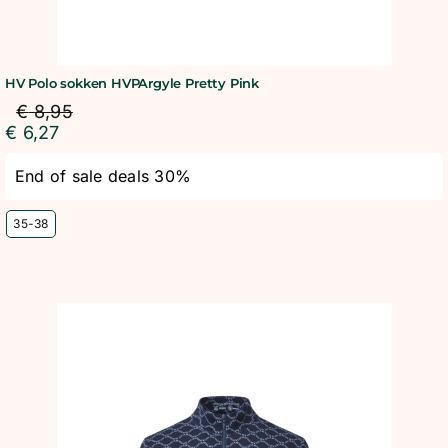
HV Polo sokken HVPArgyle Pretty Pink
€
8,95
€
6,27
End of sale deals 30%
35-38