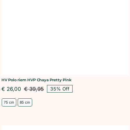
HV Polo riem HVP Chaya Pretty Pink
€
26,00
€
39,95
35% Off
Oorspronkelijke
Huidige
prijs
prijs
75 cm
85 cm
was:
is:
€ 39,95.
€ 26,00.