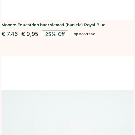
Monere Equestrian haar sieraad (bun-tie) Royal Blue
€
7,46
€
9,95
25% Off
1 op voorraad
Oorspronkelijke
Huidige
prijs
prijs
was:
is:
€ 9,95.
€ 7,46.