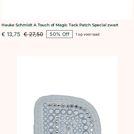
Hauke Schmidt A Touch of Magic Tack Patch Special zwart
€
13,75
€
27,50
50% Off
1 op voorraad
Oorspronkelijke
Huidige
prijs
prijs
was:
is:
€ 27,50.
€ 13,75.