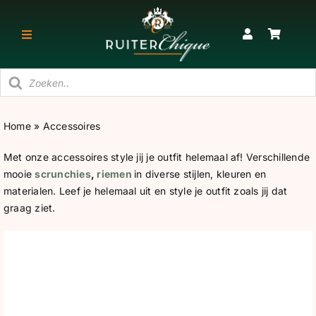
Ga
naar
Toggle
inhoud
Navigatie
Producten
RUITER
zoeken
Home
»
Accessoires
PAARD
Met onze accessoires style jij je outfit helemaal af! Verschillende
mooie
scrunchies
,
riemen
in diverse stijlen, kleuren en
STAL
materialen. Leef je helemaal uit en style je outfit zoals jij dat
graag ziet.
SNEAKERS & KORTE LAARZEN
CADEAU