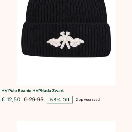
HV Polo Beanie HVPNada Zwart
€
12,50
€
29,95
58% Off
2 op voorraad
Oorspronkelijke
Huidige
prijs
prijs
was:
is:
€ 29,95.
€ 12,50.