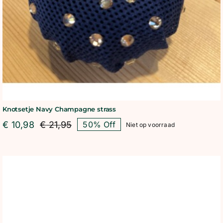
Knotsetje Navy Champagne strass
€
10,98
€
21,95
50% Off
Niet op voorraad
Oorspronkelijke
Huidige
prijs
prijs
was:
is:
€ 21,95.
€ 10,98.