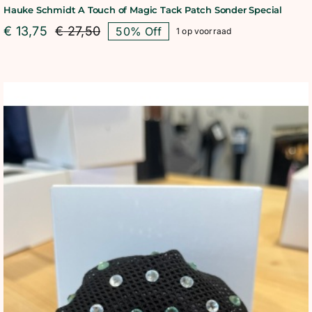
Hauke Schmidt A Touch of Magic Tack Patch Sonder Special
€
13,75
€
27,50
50% Off
1 op voorraad
Oorspronkelijke
Huidige
prijs
prijs
was:
is:
€ 27,50.
€ 13,75.