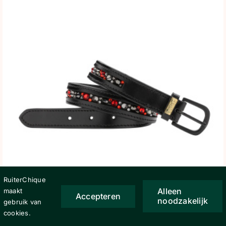
RuiterChique
Alleen
maakt
Accepteren
noodzakelijk
gebruik van
cookies.