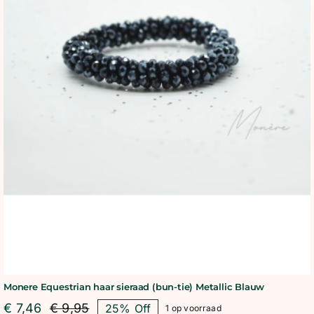
Monere Equestrian haar sieraad (bun-tie) Metallic Blauw
€
7,46
€
9,95
25% Off
1 op voorraad