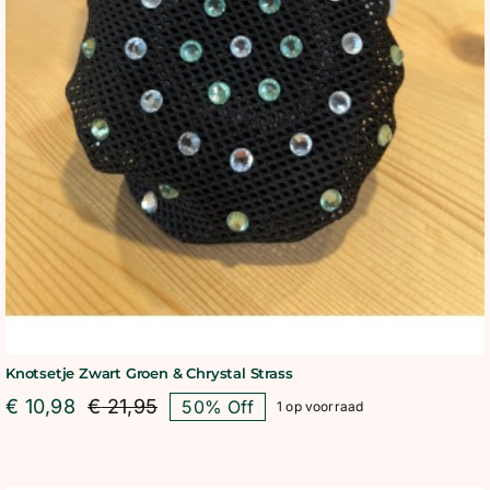
Knotsetje Zwart Groen & Chrystal Strass
€
10,98
€
21,95
50% Off
1 op voorraad
Oorspronkelijke
Huidige
prijs
prijs
was:
is:
€ 21,95.
€ 10,98.