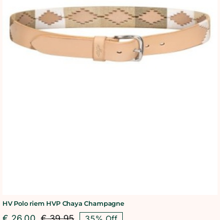
HV Polo riem HVP Chaya Champagne
€
26,00
€
39,95
35% Off