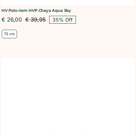
HV Polo riem HVP Chaya Aqua Sky
€
26,00
€
39,95
35% Off
Oorspronkelijke
Huidige
prijs
prijs
75 cm
was:
is:
€ 39,95.
€ 26,00.