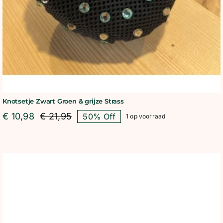
Knotsetje Zwart Groen & grijze Strass
€
10,98
€
21,95
50% Off
1 op voorraad
Oorspronkelijke
Huidige
prijs
prijs
was:
is:
€ 21,95.
€ 10,98.