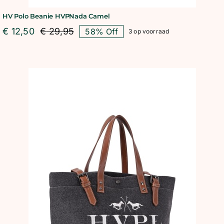
HV Polo Beanie HVPNada Camel
€
12,50
€
29,95
58% Off
3 op voorraad
Oorspronkelijke
Huidige
prijs
prijs
was:
is:
€ 29,95.
€ 12,50.