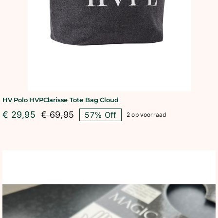
HV Polo HVPClarisse Tote Bag Cloud
€
29,95
€
69,95
57% Off
2 op voorraad
Oorspronkelijke
Huidige
prijs
prijs
was:
is:
€ 69,95.
€ 29,95.