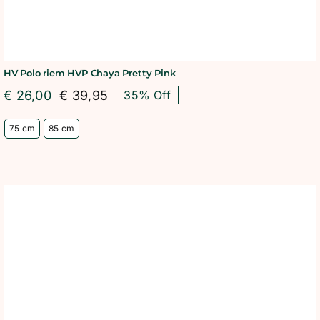
HV Polo riem HVP Chaya Pretty Pink
€
26,00
€
39,95
35% Off
Oorspronkelijke
Huidige
prijs
prijs
75 cm
85 cm
was:
is:
€ 39,95.
€ 26,00.