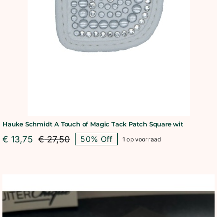
Hauke Schmidt A Touch of Magic Tack Patch Square wit
€
13,75
€
27,50
50% Off
1 op voorraad
Oorspronkelijke
Huidige
prijs
prijs
was:
is:
€ 27,50.
€ 13,75.