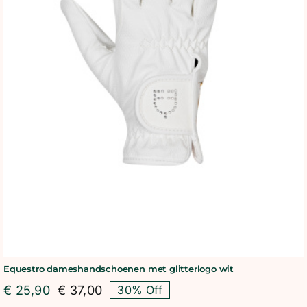
Equestro dameshandschoenen met glitterlogo wit
€
25,90
€
37,00
30% Off
Oorspronkelijke
Huidige