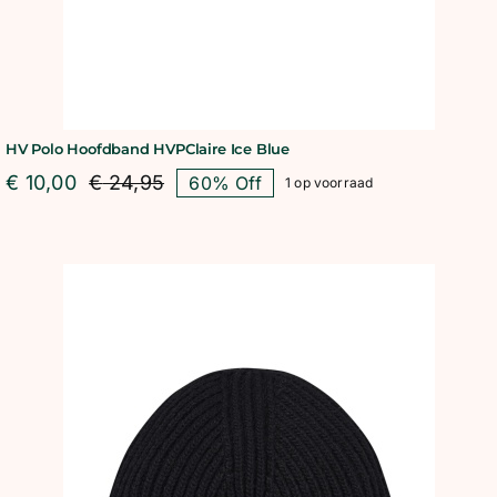
HV Polo Hoofdband HVPClaire Ice Blue
€
10,00
€
24,95
60% Off
1 op voorraad
Oorspronkelijke
Huidige
prijs
prijs
was:
is:
€ 24,95.
€ 10,00.