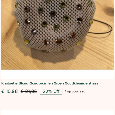
Knotsetje Blond Goudbruin en Groen Goudkleurige strass
€
10,98
€
21,95
50% Off
1 op voorraad
Oorspronkelijke
Huidige
prijs
prijs
was:
is:
€ 21,95.
€ 10,98.