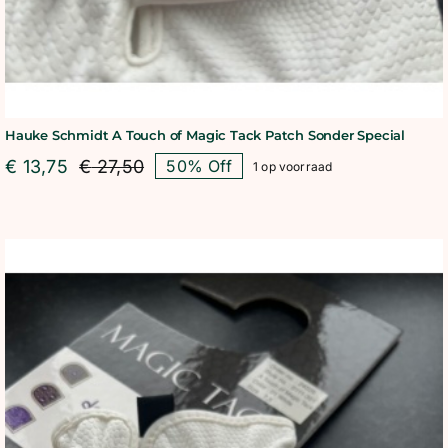
Hauke Schmidt A Touch of Magic Tack Patch Sonder Special
€
13,75
€
27,50
50% Off
1 op voorraad
Oorspronkelijke
Huidige
prijs
prijs
was:
is:
€ 27,50.
€ 13,75.