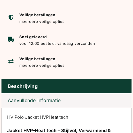
Jacket
HVPHeat
Veilige betalingen
meerdere veilige opties
tech
aantal
Snel geleverd
voor 12.00 besteld, vandaag verzonden
Veilige betalingen
meerdere veilige opties
Beschrijving
Aanvullende informatie
HV Polo Jacket HVPHeat tech
Jacket HVP-Heat tech – Stijlvol, Verwarmend &