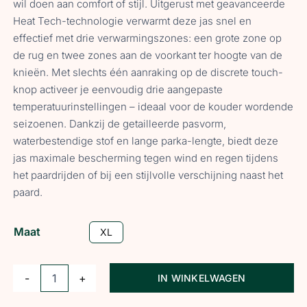
wil doen aan comfort of stijl. Uitgerust met geavanceerde
Heat Tech-technologie verwarmt deze jas snel en
effectief met drie verwarmingszones: een grote zone op
de rug en twee zones aan de voorkant ter hoogte van de
knieën. Met slechts één aanraking op de discrete touch-
knop activeer je eenvoudig drie aangepaste
temperatuurinstellingen – ideaal voor de kouder wordende
seizoenen. Dankzij de getailleerde pasvorm,
waterbestendige stof en lange parka-lengte, biedt deze
jas maximale bescherming tegen wind en regen tijdens
het paardrijden of bij een stijlvolle verschijning naast het
paard.
Maat
XL
IN WINKELWAGEN
HV
Polo