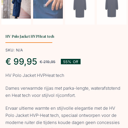
HV Polo Jacket HVPHeat tech
SKU:
N/A
€
99,95
€
219,95
55% Off
Oorspronkelijke
Huidige
HV Polo Jacket HVPHeat tech
prijs
prijs
Dames verwarmde rijjas met parka-lengte, waterafstotend
was:
is:
en Heat tech voor stijlvol rijcomfort.
Ervaar ultieme warmte en stijlvolle elegantie met de HV
€ 219,95.
€ 99,95.
Polo Jacket HVP-Heat tech, speciaal ontworpen voor de
moderne ruiter die tijdens koude dagen geen concessies