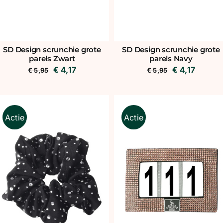
SD Design scrunchie grote
SD Design scrunchie grote
parels Zwart
parels Navy
Oorspronkelijke
Huidige
Oorspronkeli
Huidig
€
4,17
€
4,17
€
5,95
€
5,95
prijs
prijs
prijs
prijs
was:
is:
was:
is:
€ 5,95.
€ 4,17.
€ 5,95.
€ 4,17.
Actie
Actie