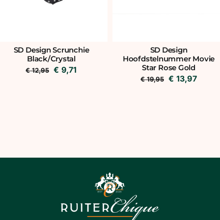
SD Design
SD Design Scrunchie
Hoofdstelnummer Movie
Black/Crystal
Star Rose Gold
Oorspronkelijke
Huidige
€
9,71
€
12,95
Oorspronkeli
Huidi
€
13,97
€
19,95
prijs
prijs
prijs
prijs
was:
is:
was:
is:
€ 12,95.
€ 9,71.
€ 19,95.
€ 13,9