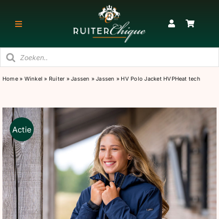
Ga
naar
Toggle
inhoud
Navigatie
Producten
RUITER
zoeken
Home
»
Winkel
»
Ruiter
»
Jassen
»
Jassen
»
HV Polo Jacket HVPHeat tech
PAARD
STAL
Actie
SNEAKERS & KORTE LAARZEN
CADEAU