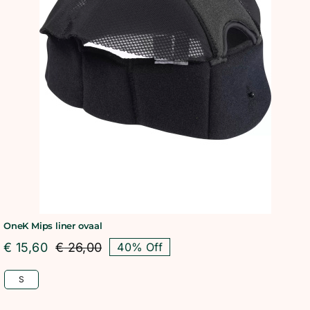
OneK Mips liner ovaal
€
15,60
€
26,00
40% Off
Oorspronkelijke
Huidige
prijs
prijs
S
was:
is:
€ 26,00.
€ 15,60.