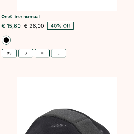
OneK liner normaal
€
15,60
€
26,00
40% Off
Oorspronkelijke
Huidige
prijs
prijs
was:
is:
€ 26,00.
€ 15,60.
XS
S
M
L