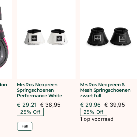
don
MrsRos Neopreen
MrsRos Neopreen &
Springschoenen
Mesh Springschoenen
Performance White
zwart full
€
29,21
€
38,95
€
29,96
€
39,95
orspronkelijke
uidige
Oorspronkelijke
Huidige
Oors
Huid
25% Off
25% Off
rijs
rijs
prijs
prijs
prijs
prijs
1 op voorraad
was:
s:
was:
is:
was:
is:
 89,95.
 15,00.
€ 38,95.
€ 29,21.
€ 39
€ 29
Full