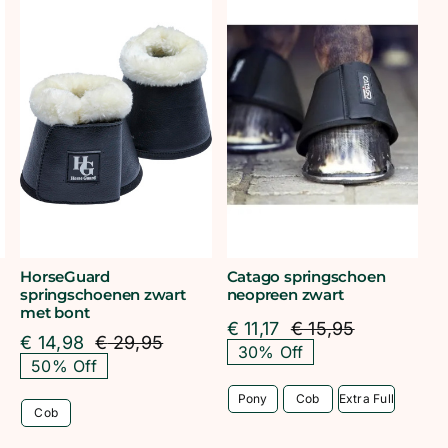
HorseGuard
Catago springschoen
springschoenen zwart
neopreen zwart
met bont
€
11,17
€
15,95
Oorspronke
Huidige
€
14,98
€
29,95
pronkelijke
ige
Oorspronkelijke
Huidige
30% Off
prijs
prijs
50% Off
prijs
prijs
was:
is:
was:
is:
€ 15,95.
€ 11,17.
Pony
Cob
Extra Full
,95.
,96.
€ 29,95.
€ 14,98.
Cob