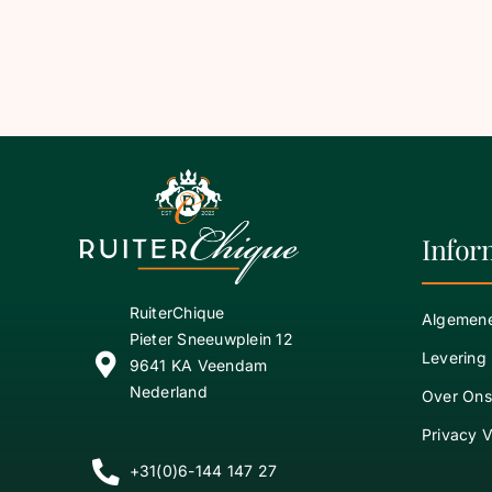
Infor
RuiterChique
Algemen
Pieter Sneeuwplein 12
Levering
9641 KA Veendam
Nederland
Over Ons
Privacy V
+31(0)6-144 147 27