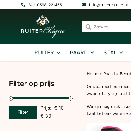
Ga
Bel: 0598-221455
info@ruiterchique.nl
naar
inhoud
Producten
zoeken
RUITER
PAARD
STAL
Home
»
Paard
»
Been
Filter op prijs
Ons aanbod beenbesche
zwart of style je out
We zijn nog druk in aa
Prijs:
€ 10
—
Filter
Laat het ons weten vi
Min.
Max.
€ 30
prijs
prijs