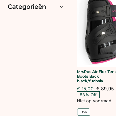
Categorieën
MrsRos Air Flex Ten
Boots Back
black/fuchsia
€
15,00
€
89,95
O
H
83% Off
p
p
Niet op voorraad
i
€
€
Cob