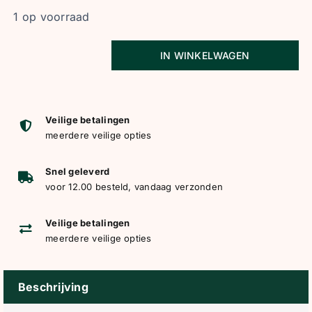
1 op voorraad
IN WINKELWAGEN
HV
Polo
Dressuur
Zadeldekje
Veilige betalingen
meerdere veilige opties
HVPFavourite
navy
Snel geleverd
aantal
voor 12.00 besteld, vandaag verzonden
Veilige betalingen
meerdere veilige opties
Beschrijving