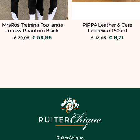
MrsRos Training Top lange
PIPPA Leather & Care
mouw Phantom Black
Lederwax 150 ml
Oorspronkelijke
Huidige
Oorspronkel
Huidig
€
59,96
€
9,71
€
79,95
€
12,95
prijs
prijs
prijs
prijs
was:
is:
was:
is:
€ 79,95.
€ 59,96.
€ 12,95.
€ 9,71.
RuiterChique