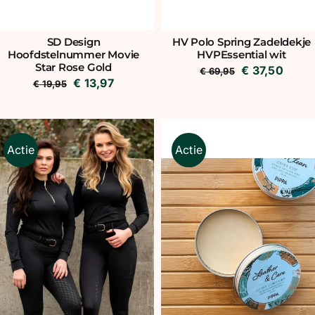
SD Design
HV Polo Spring Zadeldekje
Hoofdstelnummer Movie
HVPEssential wit
Star Rose Gold
Oorspronkeli
Huidi
€
37,50
€
69,95
Oorspronkelijke
Huidige
€
13,97
€
19,95
prijs
prijs
prijs
prijs
was:
is:
was:
is:
€ 69,95.
€ 37,
€ 19,95.
€ 13,97.
Actie
Actie