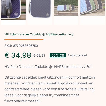
HV Polo Dressuur Zadeldekje HVPFavourite navy
SKU:
8720063606750
€
34,98
€
69,95
50% Off
1 op voorraad
Oorspronkelijke
Huidige
HV Polo Dressuur Zadeldekje HVPFavourite navy Full
prijs
prijs
Dit zachte zadeldek biedt uitzonderlijk comfort met zijn
was:
is:
materiaal, voorzien van klassiek logo-borduurwerk en
contrasterende biezen voor een traditionele uitstraling.
Ideaal voor dagelijks gebruik, combineert het
€ 69,95.
€ 34,98.
functionaliteit met stijl.