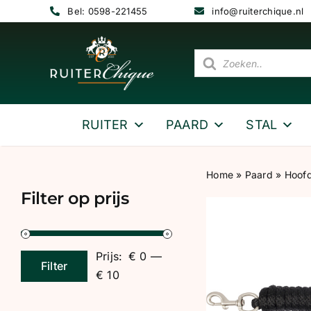
Ga
Bel: 0598-221455
info@ruiterchique.nl
naar
inhoud
Producten
zoeken
RUITER
PAARD
STAL
Home
»
Paard
»
Hoofd
Filter op prijs
Prijs:
€ 0
—
Filter
Min.
Max.
€ 10
prijs
prijs