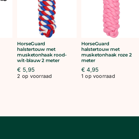
HorseGuard
HorseGuard
halstertouw met
halstertouw met
musketonhaak rood-
musketonhaak roze 2
wit-blauw 2 meter
meter
rspronkelijke
idige
js
js
€
5,95
€
4,95
s:
2 op voorraad
1 op voorraad
14,95.
7,48.