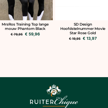
MrsRos Training Top lange
SD Design
mouw Phantom Black
Hoofdstelnummer Movie
Star Rose Gold
Oorspronkelijke
Huidige
€
59,96
€
79,95
Oorspronkeli
Huidi
€
13,97
€
19,95
prijs
prijs
prijs
prijs
was:
is:
was:
is:
€ 79,95.
€ 59,96.
€ 19,95.
€ 13,9