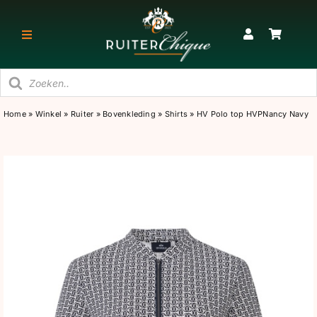
Ga
naar
Toggle
inhoud
Navigatie
Producten
RUITER
zoeken
Home
»
Winkel
»
Ruiter
»
Bovenkleding
»
Shirts
»
HV Polo top HVPNancy Navy
PAARD
STAL
SNEAKERS & KORTE LAARZEN
CADEAU