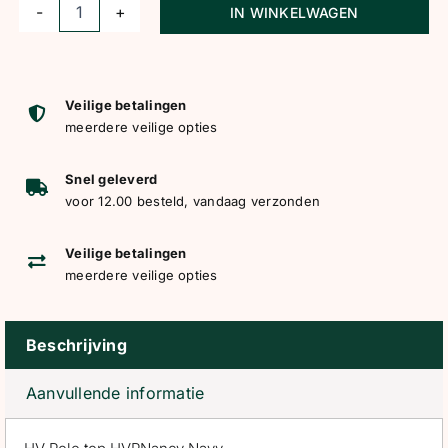
IN WINKELWAGEN
HV
Polo
top
HVPNancy
Veilige betalingen
meerdere veilige opties
Navy
aantal
Snel geleverd
voor 12.00 besteld, vandaag verzonden
Veilige betalingen
meerdere veilige opties
Beschrijving
Aanvullende informatie