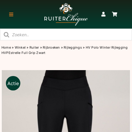
Ga
naar
Toggle
inhoud
Navigatie
Producten
RUITER
zoeken
Home
»
Winkel
»
Ruiter
»
Rijbroeken
»
Rijleggings
»
HV Polo Winter Rijlegging
HVPEstrelle Full Grip Zwart
PAARD
STAL
Actie
SNEAKERS & KORTE LAARZEN
CADEAU