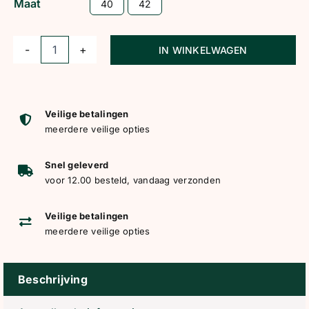
Maat
40
42
IN WINKELWAGEN
HV
Polo
Winter
Rijlegging
Veilige betalingen
meerdere veilige opties
HVPEstrelle
Full
Snel geleverd
Grip
voor 12.00 besteld, vandaag verzonden
Zwart
aantal
Veilige betalingen
meerdere veilige opties
Beschrijving