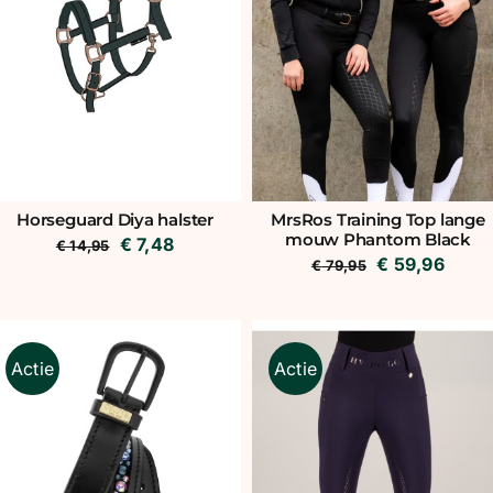
Horseguard Diya halster
MrsRos Training Top lange
mouw Phantom Black
Oorspronkelijke
Huidige
€
7,48
€
14,95
Oorspronkeli
Huidi
€
59,96
€
79,95
prijs
prijs
prijs
prijs
was:
is:
was:
is:
€ 14,95.
€ 7,48.
€ 79,95.
€ 59,
Actie
Actie