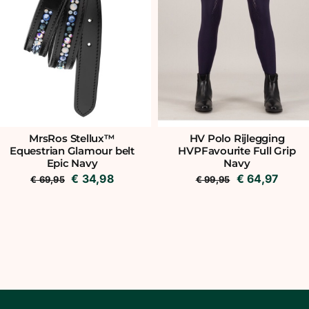
MrsRos Stellux™
HV Polo Rijlegging
Equestrian Glamour belt
HVPFavourite Full Grip
Epic Navy
Navy
Oorspronkelijke
Huidige
Oorspronkeli
Huidi
€
34,98
€
64,97
€
69,95
€
99,95
prijs
prijs
prijs
prijs
was:
is:
was:
is:
€ 69,95.
€ 34,98.
€ 99,95.
€ 64,