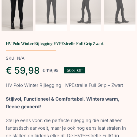
HV Polo Winter Rijlegging HVPEstrelle Full Grip Zwart
SKU:
N/A
€
59,98
€
119,95
50% Off
Oorspronkelijke
Huidige
HV Polo Winter Rijlegging HVPEstrelle Full Grip – Zwart
prijs
prijs
Stijlvol, Functioneel & Comfortabel. Winters warm,
was:
is:
fleece gevoerd!
Stel je eens voor: die perfecte rijlegging die niet alleen
€ 119,95.
€ 59,98.
fantastisch aanvoelt, maar je ook nog eens laat stralen in
de stallen en tijdens elke rit. De HVP-Estrelle FullGrip