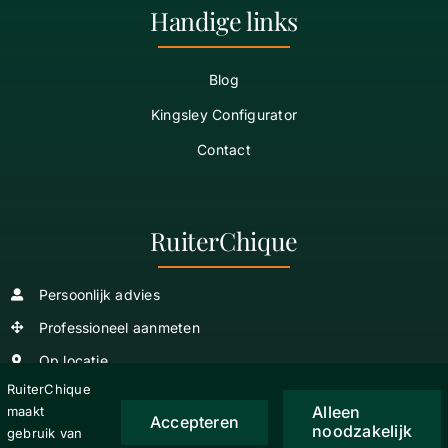
Handige links
Blog
Kingsley Configurator
Contact
RuiterChique
Persoonlijk advies
Professioneel aanmeten
Op locatie
RuiterChique
Alleen
maakt
Accepteren
noodzakelijk
gebruik van
Copyright
2026 © RuiterChique |
Algemene Voorwaarden
|
Privacy verklaring
|