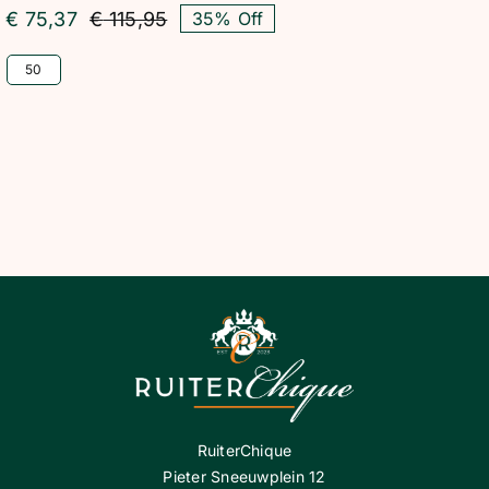
€
75,37
€
115,95
35% Off
Oorspronkelijke
Huidige
prijs
prijs
50
was:
is:
€ 115,95.
€ 75,37.
RuiterChique
Pieter Sneeuwplein 12