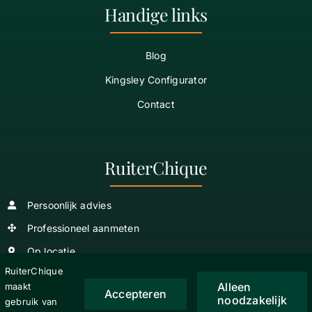
Handige links
Blog
Kingsley Configurator
Contact
RuiterChique
Persoonlijk advies
Professioneel aanmeten
Op locatie
RuiterChique
Alleen
maakt
Accepteren
noodzakelijk
gebruik van
Copyright
2026 © RuiterChique |
Algemene Voorwaarden
|
Privacy verklaring
|