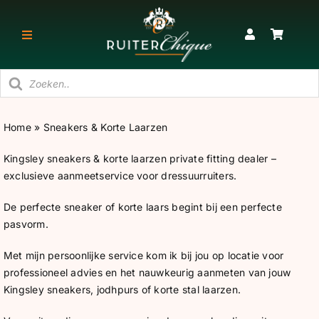
Ga
naar
Toggle
inhoud
Navigatie
Producten
RUITER
zoeken
Home
»
Sneakers & Korte Laarzen
PAARD
Kingsley sneakers & korte laarzen private fitting dealer –
exclusieve aanmeetservice voor dressuurruiters.
STAL
De perfecte sneaker of korte laars begint bij een perfecte
pasvorm.
SNEAKERS & KORTE LAARZEN
Met mijn persoonlijke service kom ik bij jou op locatie voor
CADEAU
professioneel advies en het nauwkeurig aanmeten van jouw
Kingsley sneakers, jodhpurs of korte stal laarzen.