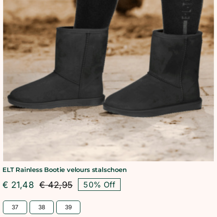
ELT Rainless Bootie velours stalschoen
€
21,48
€
42,95
50% Off
Oorspronkelijke
Huidige
prijs
prijs
37
38
39
was:
is: