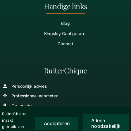
Handige links
Blog
Kingsley Configurator
Contact
RuiterChique
Persoonlijk advies
Professioneel aanmeten
Op locatie
RuiterChique
Alleen
maakt
Accepteren
noodzakelijk
gebruik van
Copyright
2026 © RuiterChique |
Algemene Voorwaarden
|
Privacy verklaring
|