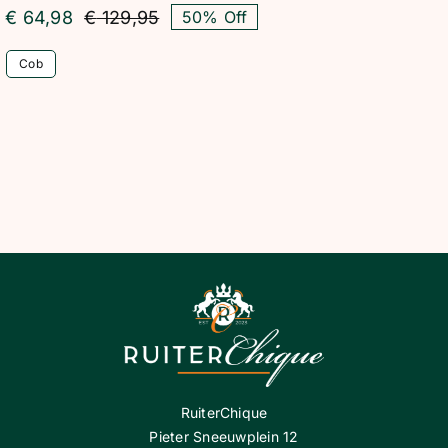
€
64,98
€
129,95
50% Off
Oorspronkelijke
Huidige
prijs
prijs
Cob
was:
is:
€ 129,95.
€ 64,98.
RuiterChique
Pieter Sneeuwplein 12