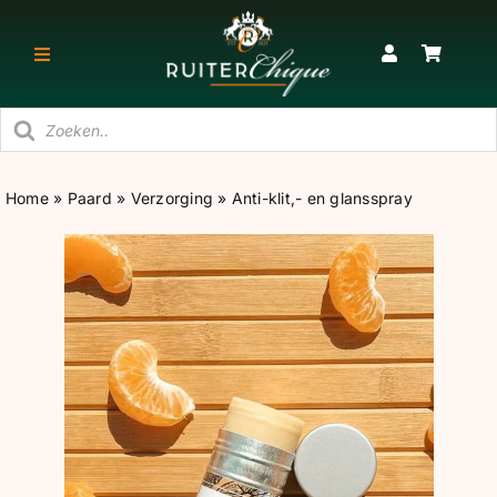
Ga
naar
Toggle
inhoud
Navigatie
Producten
RUITER
zoeken
Home
»
Paard
»
Verzorging
»
Anti-klit,- en glansspray
PAARD
STAL
SNEAKERS & KORTE LAARZEN
CADEAU