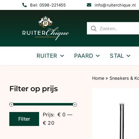
Ga
Bel: 0598-221455
info@ruiterchique.nl
naar
inhoud
Producten
zoeken
RUITER
PAARD
STAL
Home
»
Sneakers & Ko
Filter op prijs
Prijs:
€ 0
—
Filter
Min.
Max.
€ 20
prijs
prijs