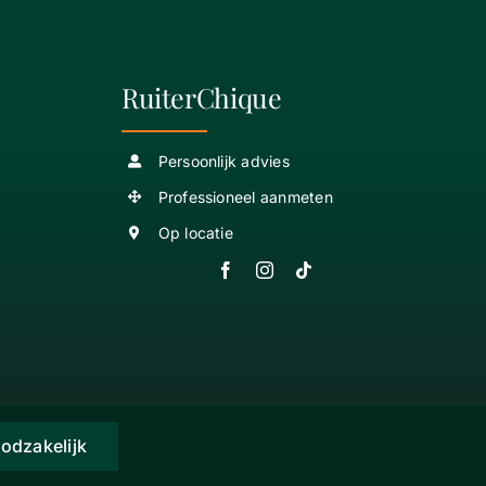
RuiterChique
Persoonlijk advies
Professioneel aanmeten
Op locatie
odzakelijk
te by:
MOG ICT B.V.