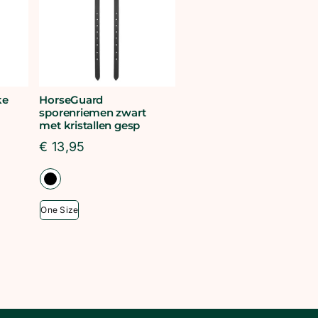
ke
HorseGuard
sporenriemen zwart
met kristallen gesp
€
13,95
One Size