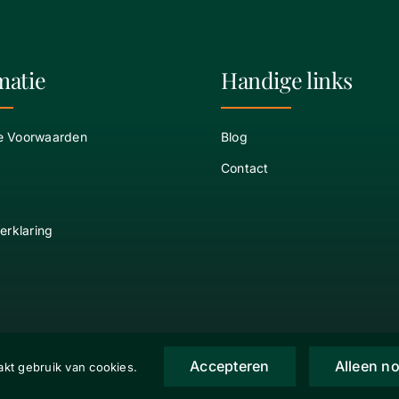
matie
Handige links
e Voorwaarden
Blog
Contact
erklaring
Accepteren
Alleen no
kt gebruik van cookies.
RuiterChique |
Algemene Voorwaarden
|
Privacy verklaring
|
Retourbeleid
| Websi