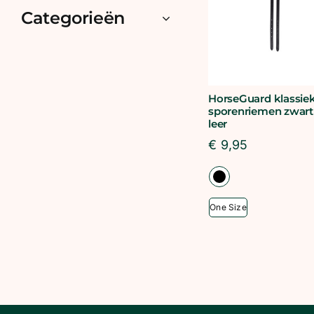
Categorieën
HorseGuard klassie
sporenriemen zwart
leer
€
9,95
One Size