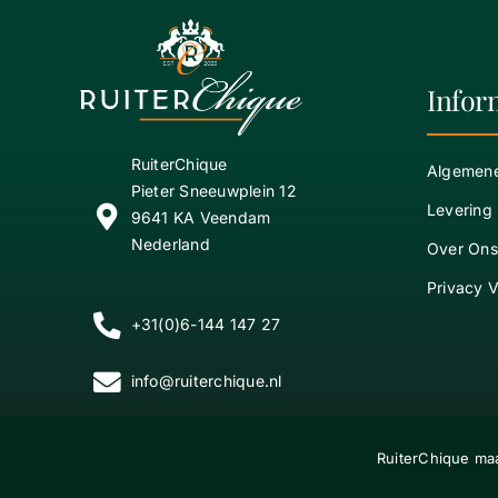
Infor
RuiterChique
Algemen
Pieter Sneeuwplein 12
Levering
9641 KA Veendam
Nederland
Over Ons
Privacy V
+31(0)6-144 147 27
info@ruiterchique.nl
RuiterChique maa
Copyright
2026 © 