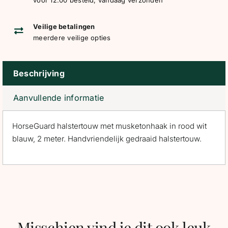
2
meter
Veilige betalingen
aantal
meerdere veilige opties
Beschrijving
Aanvullende informatie
HorseGuard halstertouw met musketonhaak in rood wit
blauw, 2 meter. Handvriendelijk gedraaid halstertouw.
Misschien vind je dit ook leuk