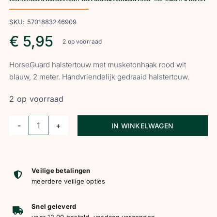
SKU:
5701883246909
€
5,95
2 op voorraad
HorseGuard halstertouw met musketonhaak rood wit
blauw, 2 meter. Handvriendelijk gedraaid halstertouw.
2 op voorraad
IN WINKELWAGEN
HorseGuard
halstertouw
met
musketonhaak
Veilige betalingen
meerdere veilige opties
rood-
wit-
Snel geleverd
blauw
voor 12.00 besteld, vandaag verzonden