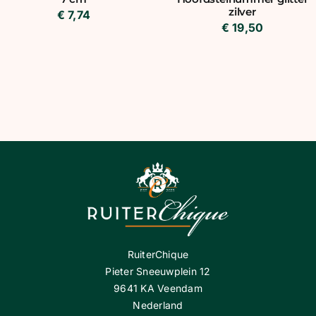
zilver
€
7,74
€
19,50
RuiterChique
Pieter Sneeuwplein 12
9641 KA Veendam
Nederland