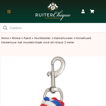
Ga
naar
Toggle
inhoud
Navigatie
Producten
RUITER
zoeken
Home
»
Winkel
»
Paard
»
Hoofdstellen
»
Halstertouwen
»
HorseGuard
halstertouw met musketonhaak rood-wit-blauw 2 meter
PAARD
STAL
SNEAKERS & KORTE LAARZEN
CADEAU