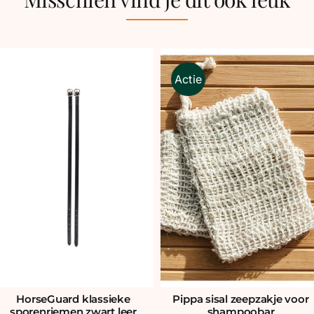
Actie
Pippa sisal zeepzakje voor
HorseGuard klassieke
shampoobar
sporenriemen zwart leer