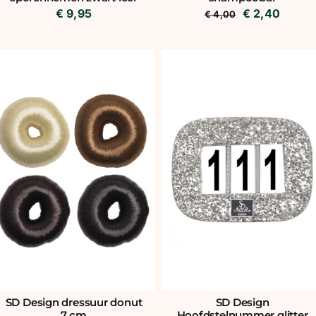
Oorspronkeli
Huidi
€
2,40
€
9,95
€
4,00
prijs
prijs
was:
is:
€ 4,00.
€ 2,40
SD Design dressuur donut
SD Design
7 cm
Hoofdstelnummer glitter