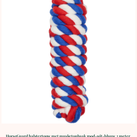
BLOG
SHOWROOM
WEBSHOP
HorseGuard halstertouw met musketonhaak rood-wit-blauw 2 meter