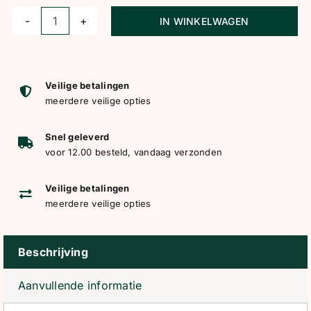
IN WINKELWAGEN
Showtime
Blue
Moon
Showdeken
Veilige betalingen
meerdere veilige opties
navy/oranje
aantal
Snel geleverd
voor 12.00 besteld, vandaag verzonden
Veilige betalingen
meerdere veilige opties
Beschrijving
Aanvullende informatie