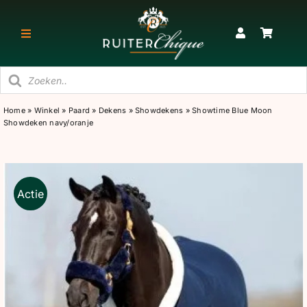
Ga
naar
Toggle
inhoud
Navigatie
Producten
RUITER
zoeken
Home
»
Winkel
»
Paard
»
Dekens
»
Showdekens
»
Showtime Blue Moon
Showdeken navy/oranje
PAARD
STAL
Actie
SNEAKERS & KORTE LAARZEN
CADEAU