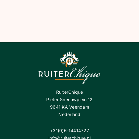
prijs
prijs
was:
is:
€ 29,95.
€ 14,
RuiterChique
Pieter Sneeuwplein 12
9641 KA Veendam
Nederland
+31(0)6-14414727
info@ruiterchique.nl