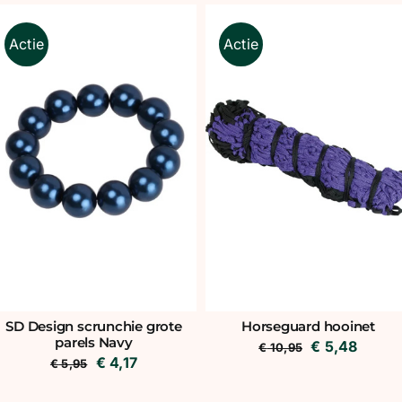
Actie
Actie
SD Design scrunchie grote
Horseguard hooinet
parels Navy
Oorspronkel
Huidi
€
5,48
€
10,95
Oorspronkelijke
Huidige
€
4,17
€
5,95
prijs
prijs
prijs
prijs
was:
is: