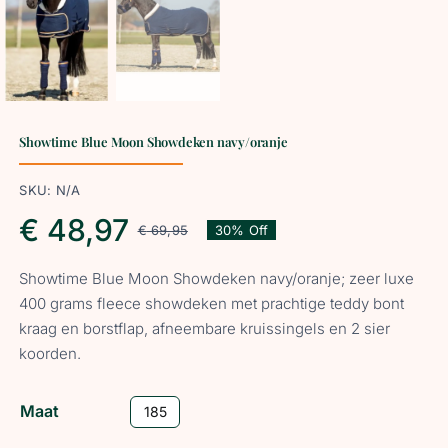
Showtime Blue Moon Showdeken navy/oranje
SKU:
N/A
€
48,97
€
69,95
30% Off
Oorspronkelijke
Huidige
Showtime Blue Moon Showdeken navy/oranje; zeer luxe
prijs
prijs
400 grams fleece showdeken met prachtige teddy bont
kraag en borstflap, afneembare kruissingels en 2 sier
was:
is:
koorden.
€ 69,95.
€ 48,97.
Maat
185