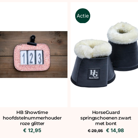
was:
is:
€ 10,95.
€ 5,48
€ 5,95.
€ 4,17.
Actie
HB Showtime
HorseGuard
hoofdstelnummerhouder
springschoenen zwart
roze glitter
met bont
Oorspronkeli
Huidi
€
12,95
€
14,98
€
29,95