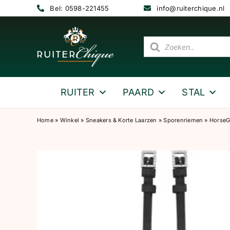
Ga
Bel: 0598-221455
info@ruiterchique.nl
naar
inhoud
Producten
zoeken
RUITER
PAARD
STAL
Home
»
Winkel
»
Sneakers & Korte Laarzen
»
Sporenriemen
»
HorseG