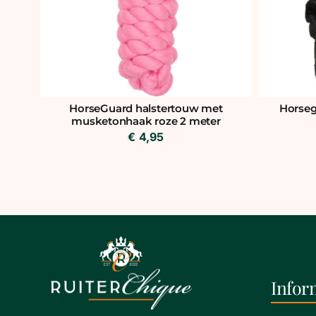
HorseGuard halstertouw met
Horseg
musketonhaak roze 2 meter
€
4,95
Infor