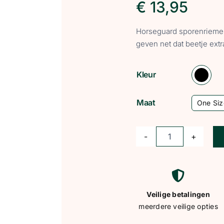
€
13,95
Horseguard sporenriemen
geven net dat beetje extra
Kleur
Maat
One Siz
HorseGuard
sporenriemen
zwart
met
Veilige betalingen
kristallen
meerdere veilige opties
gesp
aantal