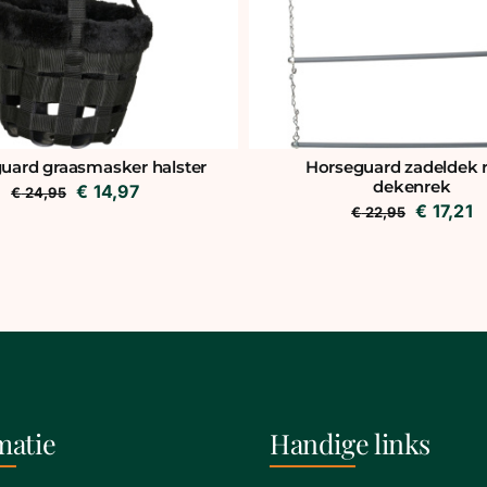
uard graasmasker halster
Horseguard zadeldek r
dekenrek
Oorspronkelijke
Huidige
€
14,97
€
24,95
Oorspro
H
€
17,21
€
22,95
prijs
prijs
prijs
pr
was:
is:
was:
is
€ 24,95.
€ 14,97.
€ 22,95
€
matie
Handige links