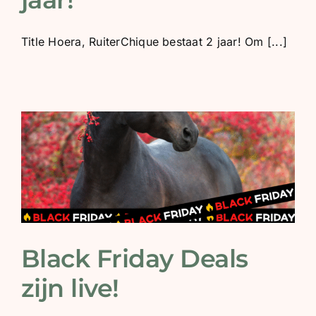
BLOG
Title Hoera, RuiterChique bestaat 2 jaar! Om [...]
SHOWROOM
WEBSHOP
Black Friday Deals
zijn live!