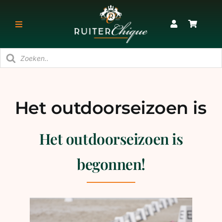
Ga
naar
Toggle
inhoud
Navigatie
Producten
RUITER
zoeken
PAARD
Het outdoorseizoen is
begonnen!
STAL
Het outdoorseizoen is
SNEAKERS & KORTE LAARZEN
begonnen!
CADEAU