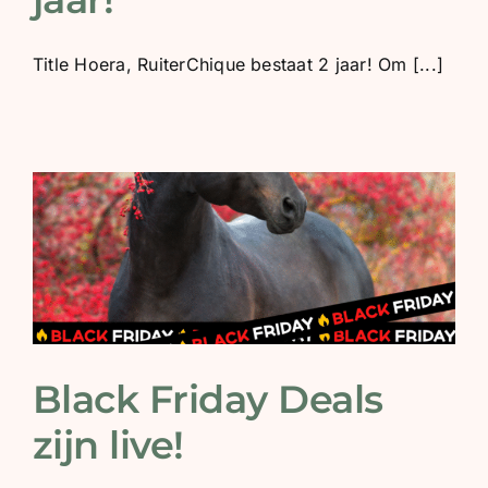
BLOG
Title Hoera, RuiterChique bestaat 2 jaar! Om [...]
SHOWROOM
WEBSHOP
Black Friday Deals
zijn live!