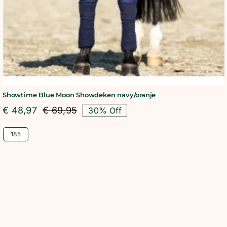
Showtime Blue Moon Showdeken navy/oranje
€
48,97
€
69,95
30% Off
Oorspronkelijke
Huidige
prijs
prijs
185
was:
is:
€ 69,95.
€ 48,97.