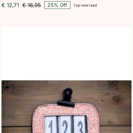
€
12,71
€
16,95
25% Off
1 op voorraad
Oorspronkelijke
Huidige
prijs
prijs
was:
is:
€ 16,95.
€ 12,71.