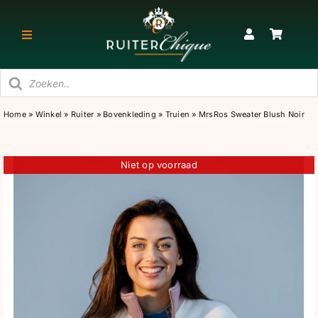
Ga
naar
Toggle
inhoud
Navigatie
Producten
RUITER
zoeken
Home
»
Winkel
»
Ruiter
»
Bovenkleding
»
Truien
»
MrsRos Sweater Blush Noir
PAARD
Niet op voorraad
STAL
SNEAKERS & KORTE LAARZEN
CADEAU