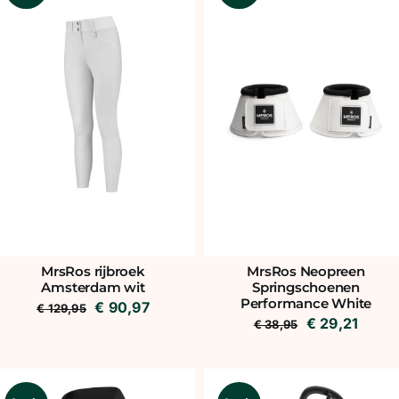
MrsRos rijbroek
MrsRos Neopreen
Amsterdam wit
Springschoenen
Performance White
Oorspronkelijke
Huidige
€
90,97
€
129,95
Oorspronkeli
Huidi
€
29,21
€
38,95
prijs
prijs
prijs
prijs
was:
is:
was:
is:
€ 129,95.
€ 90,97.
€ 38,95.
€ 29,