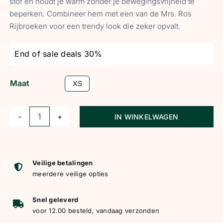
stof en houdt je warm zonder je bewegingsvrijheid te
beperken. Combineer hem met een van de Mrs. Ros
Rijbroeken voor een trendy look die zeker opvalt.
End of sale deals 30%
Maat
XS
IN WINKELWAGEN
MrsRos
Sweater
Blush
Noir
Veilige betalingen
meerdere veilige opties
aantal
Snel geleverd
voor 12.00 besteld, vandaag verzonden