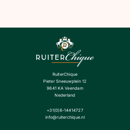
€ 69,95.
€ 34,
RuiterChique
Pieter Sneeuwplein 12
9641 KA Veendam
Nederland
+31(0)6-14414727
info@ruiterchique.nl