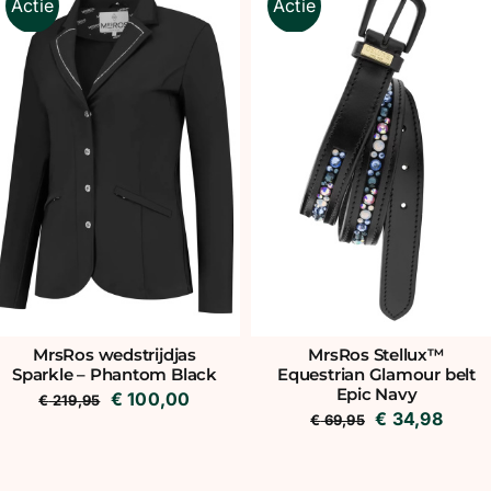
Actie
Actie
MrsRos wedstrijdjas
MrsRos Stellux™
Sparkle – Phantom Black
Equestrian Glamour belt
Epic Navy
Oorspronkelijke
Huidige
€
100,00
€
219,95
Oorspronkeli
Huidi
€
34,98
€
69,95
prijs
prijs
prijs
prijs
was:
is:
was:
is:
€ 219,95.
€ 100,00.