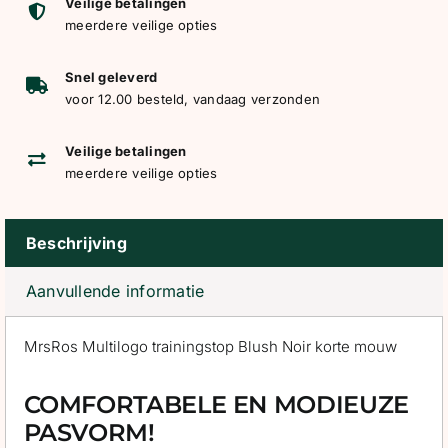
Blush
Veilige betalingen
meerdere veilige opties
Noir
korte
Snel geleverd
mouw
voor 12.00 besteld, vandaag verzonden
aantal
Veilige betalingen
meerdere veilige opties
Beschrijving
Aanvullende informatie
MrsRos Multilogo trainingstop Blush Noir korte mouw
COMFORTABELE EN MODIEUZE
PASVORM!