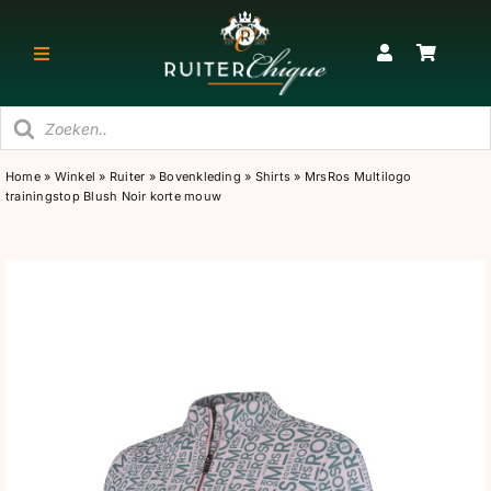
Ga
naar
Toggle
inhoud
Navigatie
Producten
RUITER
zoeken
Home
»
Winkel
»
Ruiter
»
Bovenkleding
»
Shirts
»
MrsRos Multilogo
trainingstop Blush Noir korte mouw
PAARD
STAL
SNEAKERS & KORTE LAARZEN
CADEAU