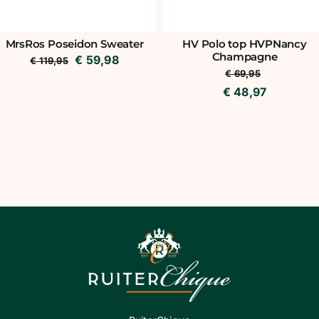
MrsRos Poseidon Sweater
HV Polo top HVPNancy
Champagne
Oorspronkelijke
Huidige
€
59,98
€
119,95
€
69,95
prijs
prijs
€
48,97
was:
is:
€ 119,95.
€ 59,98.