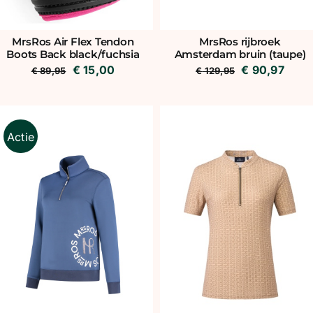
MrsRos Air Flex Tendon
MrsRos rijbroek
Boots Back black/fuchsia
Amsterdam bruin (taupe)
Oorspronkelijke
Huidige
Oorspronkeli
Huid
€
15,00
€
90,97
€
89,95
€
129,95
prijs
prijs
prijs
prijs
was:
is:
was:
is:
€ 89,95.
€ 15,00.
€ 129,95.
€ 90,
Actie