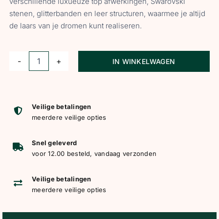
verschillende luxueuze top afwerkingen, Swarovski
stenen, glitterbanden en leer structuren, waarmee je altijd
de laars van je dromen kunt realiseren.
IN WINKELWAGEN
Kingsley
Pololaars
London
aantal
Veilige betalingen
meerdere veilige opties
Snel geleverd
voor 12.00 besteld, vandaag verzonden
Veilige betalingen
meerdere veilige opties