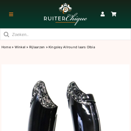
Ga
naar
Toggle
inhoud
Navigatie
Producten
RUITER
zoeken
Home
»
Winkel
»
Rijlaarzen
»
Kingsley Allround laars Olbia
PAARD
STAL
SNEAKERS & KORTE LAARZEN
CADEAU