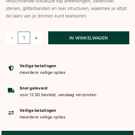
verschillende luxueuze top afwerkingen, Swarovski
stenen, glitterbanden en leer structuren, waarmee je altijd
de laars van je dromen kunt realiseren.
IN WINKELWAGEN
Kingsley
Allround
laars
Olbia
Veilige betalingen
meerdere veilige opties
aantal
Snel geleverd
voor 12.00 besteld, vandaag verzonden
Veilige betalingen
meerdere veilige opties