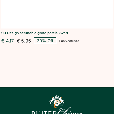
SD Design scrunchie grote parels Zwart
€
4,17
€
5,95
30% Off
1 op voorraad
Oorspronkelijke
Huidige
prijs
prijs
was:
is:
€ 5,95.
€ 4,17.