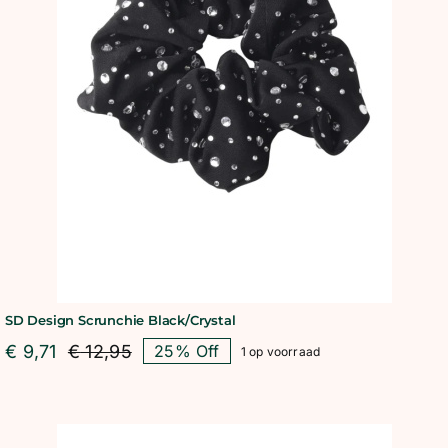
SD Design Scrunchie Black/Crystal
€
9,71
€
12,95
25% Off
1 op voorraad
Oorspronkelijke
Huidige
prijs
prijs
was:
is:
€ 12,95.
€ 9,71.