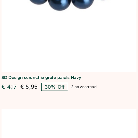
SD Design scrunchie grote parels Navy
€
4,17
€
5,95
30% Off
2 op voorraad
Oorspronkelijke
Huidige
prijs
prijs
was:
is:
€ 5,95.
€ 4,17.