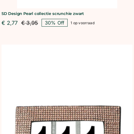
SD Design Pearl collectie scrunchie zwart
€
2,77
€
3,95
30% Off
1 op voorraad
Oorspronkelijke
Huidige
prijs
prijs
was:
is:
€ 3,95.
€ 2,77.