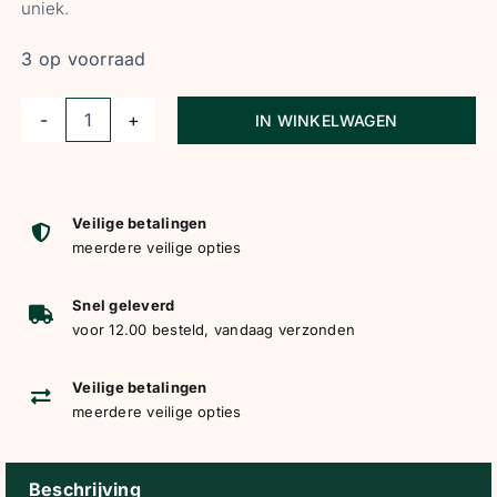
uniek.
3 op voorraad
IN WINKELWAGEN
SD
Design
haarnetje
Carina
Veilige betalingen
meerdere veilige opties
bruin
aantal
Snel geleverd
voor 12.00 besteld, vandaag verzonden
Veilige betalingen
meerdere veilige opties
Beschrijving