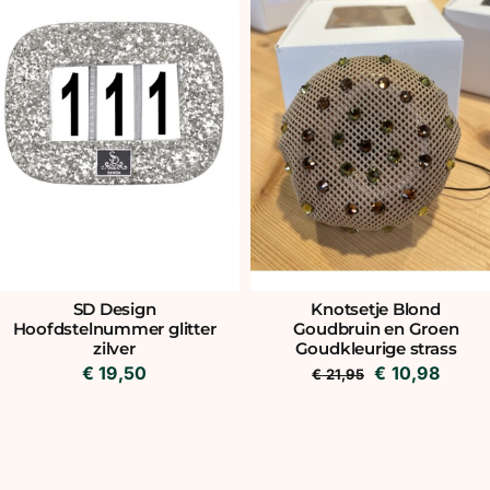
Knotsetje Blond
SD Design
Goudbruin en Groen
Hoofdstelnummer glitter
Goudkleurige strass
zilver
Oorspronkeli
Huidi
€
10,98
€
19,50
€
21,95
prijs
prijs
was:
is:
€ 21,95.
€ 10,