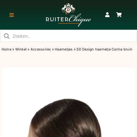
Ga
naar
Toggle
inhoud
Navigatie
Producten
RUITER
zoeken
Home
»
Winkel
»
Accessoires
»
Haarnetjes
»
SD Design haarnetje Carina bruin
PAARD
STAL
SNEAKERS & KORTE LAARZEN
CADEAU