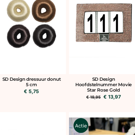
SD Design
SD Design dressuur donut
Hoofdstelnummer Movie
5 cm
Star Rose Gold
€
5,75
Oorspronkeli
Huidi
€
13,97
€
19,95
prijs
prijs
was:
is:
€ 19,95.
€ 13,9
Actie