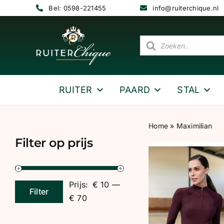
Ga
Bel: 0598-221455
info@ruiterchique.nl
naar
inhoud
Producten
zoeken
RUITER
PAARD
STAL
Home
»
Maximilian
Filter op prijs
Prijs:
€ 10
—
Filter
Min.
Max.
€ 70
prijs
prijs