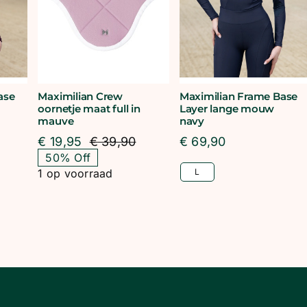
ase
Maximilian Crew
Maximilian Frame Base
oornetje maat full in
Layer lange mouw
mauve
navy
€
19,95
€
39,90
€
69,90
Oorspronkelijke
Huidige
50% Off
prijs
prijs
1 op voorraad
L
was:
is:
€ 39,90.
€ 19,95.