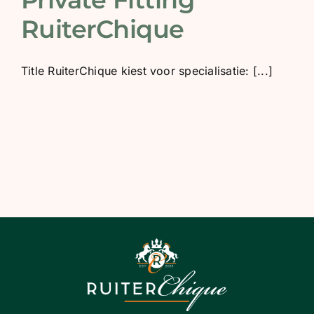
BLOG
RuiterChique
SHOWROOM
Title RuiterChique kiest voor specialisatie: [...]
WEBSHOP