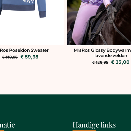
Ros Poseidon Sweater
MrsRos Glossy Bodywarmer
lavendelvelden
Oorspronkelijke
Huidige
€
59,98
€
119,95
Oorspron
€
35,00
€
129,95
prijs
prijs
prijs
was:
is:
was:
€ 119,95.
€ 59,98.
€ 129,95
matie
Handige links