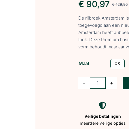
€
90,97
€
129,95
De rijbroek Amsterdam is 
toegevoegd aan een nieu
Amsterdam heeft dubbele
look. Deze Premium basic 
vorm behoudt maar aanvo
Maat
XS
MrsRos
rijbroek
Amsterdam
bruin
Veilige betalingen
(taupe)
meerdere veilige opties
aantal