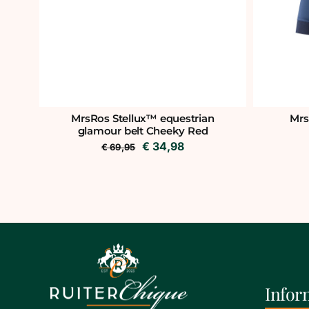
MrsRos Stellux™ equestrian
Mrs
glamour belt Cheeky Red
Oorspronkelijke
Huidige
€
34,98
€
69,95
prijs
prijs
was:
is:
€ 69,95.
€ 34,98.
Infor