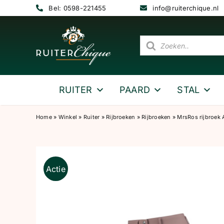
Ga
Bel: 0598-221455
info@ruiterchique.nl
naar
inhoud
Producten
zoeken
RUITER
PAARD
STAL
Home
»
Winkel
»
Ruiter
»
Rijbroeken
»
Rijbroeken
»
MrsRos rijbroek
Actie