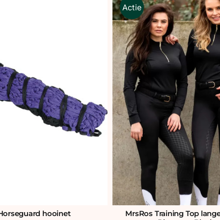
Actie
MrsRos Training Top lan
Horseguard hooinet