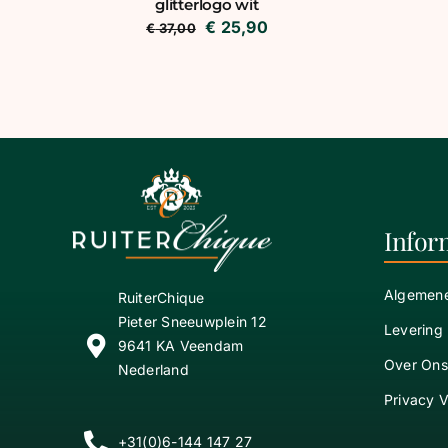
glitterlogo wit
Oorspronkelijke
Huidige
€
25,90
€
37,00
prijs
prijs
was:
is:
€ 37,00.
€ 25,90.
Infor
Algemen
RuiterChique
Pieter Sneeuwplein 12
Levering
9641 KA Veendam
Over Ons
Nederland
Privacy V
+31(0)6-144 147 27