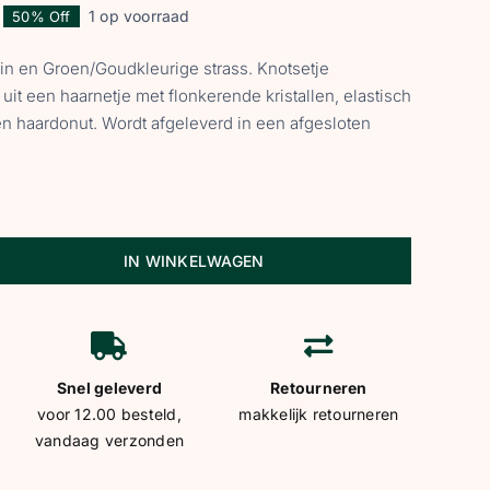
1 op voorraad
50% Off
orspronkelijke
uidige
in en Groen/Goudkleurige strass. Knotsetje
rijs
rijs
it een haarnetje met flonkerende kristallen, elastisch
en haardonut. Wordt afgeleverd in een afgesloten
as:
s:
 21,95.
 10,98.
IN WINKELWAGEN
Snel geleverd
Retourneren
voor 12.00 besteld,
makkelijk retourneren
vandaag verzonden