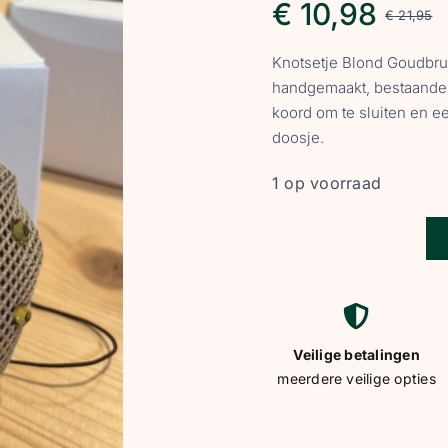
€
10,98
€
21,95
O
H
Knotsetje Blond Goudbru
p
p
handgemaakt, bestaande u
koord om te sluiten en e
w
i
doosje.
1 op voorraad
€
€
Knotsetje
Blond
Goudbruin
en
Veilige betalingen
Groen
meerdere veilige opties
Goudkleurige
strass
aantal