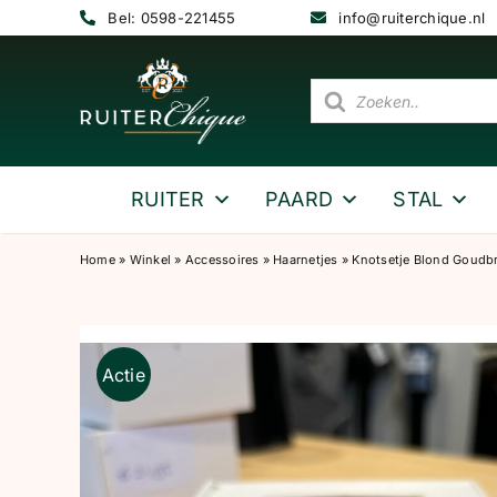
Ga
Bel: 0598-221455
info@ruiterchique.nl
naar
inhoud
Producten
zoeken
RUITER
PAARD
STAL
Home
»
Winkel
»
Accessoires
»
Haarnetjes
»
Knotsetje Blond Goudbr
Actie