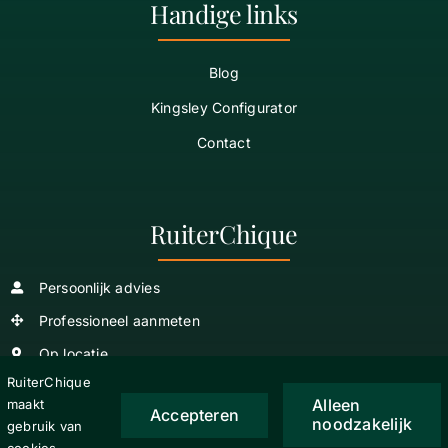
Handige links
Blog
Kingsley Configurator
Contact
RuiterChique
Persoonlijk advies
Professioneel aanmeten
Op locatie
RuiterChique
Alleen
maakt
Accepteren
noodzakelijk
gebruik van
Copyright
2026 © RuiterChique |
Algemene Voorwaarden
|
Privacy verklaring
|