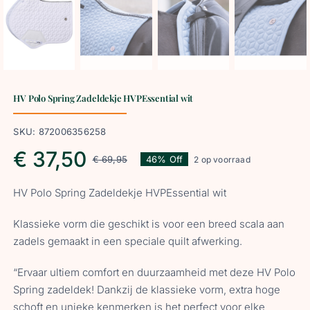
HV Polo Spring Zadeldekje HVPEssential wit
SKU:
872006356258
€
37,50
€
69,95
46% Off
2 op voorraad
Oorspronkelijke
Huidige
HV Polo Spring Zadeldekje HVPEssential wit
prijs
prijs
Klassieke vorm die geschikt is voor een breed scala aan
was:
is:
zadels gemaakt in een speciale quilt afwerking.
“Ervaar ultiem comfort en duurzaamheid met deze HV Polo
€ 69,95.
€ 37,50.
Spring zadeldek! Dankzij de klassieke vorm, extra hoge
schoft en unieke kenmerken is het perfect voor elke