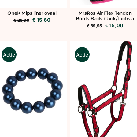
MrsRos Air Flex Tendon
OneK Mips liner ovaal
Boots Back black/fuchsia
Oorspronkelijke
Huidige
€
15,60
€
26,00
Oorspronkeli
Huidi
€
15,00
€
89,95
prijs
prijs
prijs
prijs
was:
is:
was:
is:
€ 26,00.
€ 15,60.
€ 89,95.
€ 15,
Actie
Actie