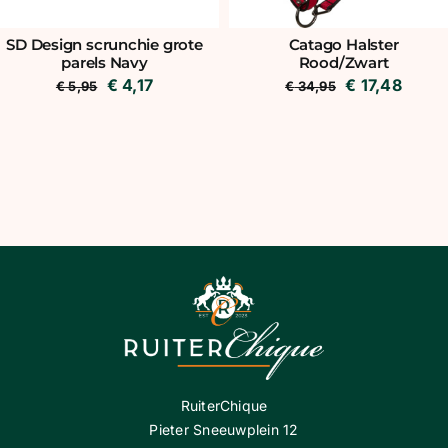
SD Design scrunchie grote
Catago Halster
parels Navy
Rood/Zwart
Oorspronkelijke
Huidige
Oorspronkeli
Huidi
€
4,17
€
17,48
€
5,95
€
34,95
prijs
prijs
prijs
prijs
was:
is:
was:
is:
€ 5,95.
€ 4,17.
€ 34,95.
€ 17,4
RuiterChique
Pieter Sneeuwplein 12