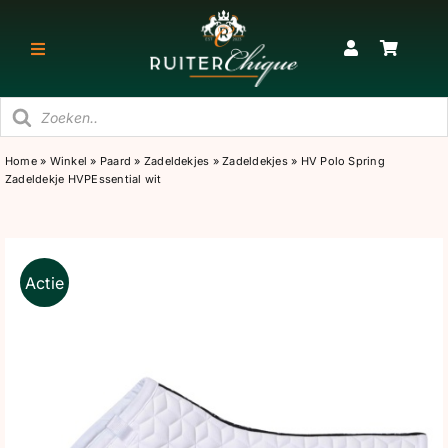
Ga
naar
Toggle
inhoud
Navigatie
Producten
RUITER
zoeken
Home
»
Winkel
»
Paard
»
Zadeldekjes
»
Zadeldekjes
»
HV Polo Spring
Zadeldekje HVPEssential wit
PAARD
STAL
Actie
SNEAKERS & KORTE LAARZEN
CADEAU