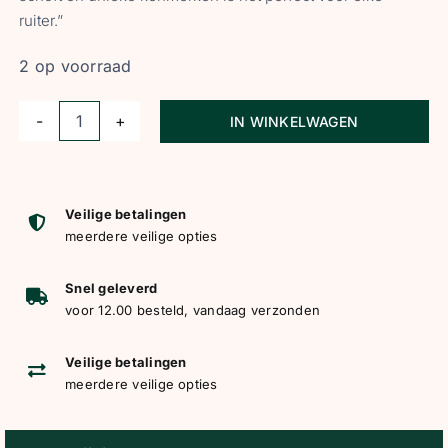
ruiter.”
2 op voorraad
IN WINKELWAGEN
HV
Polo
Spring
Zadeldekje
Veilige betalingen
meerdere veilige opties
HVPEssential
wit
Snel geleverd
aantal
voor 12.00 besteld, vandaag verzonden
Veilige betalingen
meerdere veilige opties