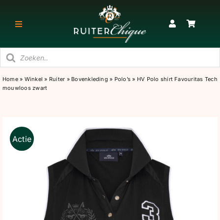
Ga
naar
Toggle
inhoud
Navigatie
Producten
RUITER
zoeken
Home
»
Winkel
»
Ruiter
»
Bovenkleding
»
Polo’s
»
HV Polo shirt Favouritas Tech
mouwloos zwart
PAARD
STAL
Actie
SNEAKERS & KORTE LAARZEN
CADEAU