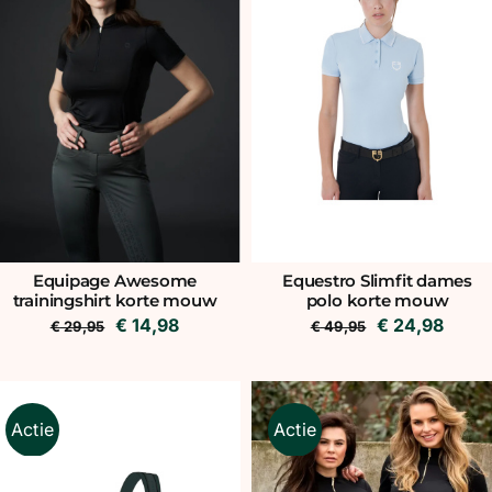
Equipage Awesome
Equestro Slimfit dames
trainingshirt korte mouw
polo korte mouw
Oorspronkelijke
Huidige
Oorspronkeli
Huidi
€
14,98
€
24,98
€
29,95
€
49,95
prijs
prijs
prijs
prijs
was:
is:
was:
is:
€ 29,95.
€ 14,98.
€ 49,95.
€ 24,
Actie
Actie