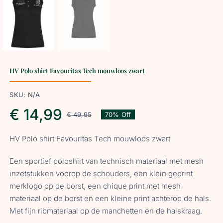
HV Polo shirt Favouritas Tech mouwloos zwart
SKU:
N/A
€
14,99
€
49,95
70% Off
Oorspronkelijke
Huidige
HV Polo shirt Favouritas Tech mouwloos zwart
prijs
prijs
Een sportief poloshirt van technisch materiaal met mesh
was:
is:
inzetstukken voorop de schouders, een klein geprint
merklogo op de borst, een chique print met mesh
materiaal op de borst en een kleine print achterop de hals.
€ 49,95.
€ 14,99.
Met fijn ribmateriaal op de manchetten en de halskraag.