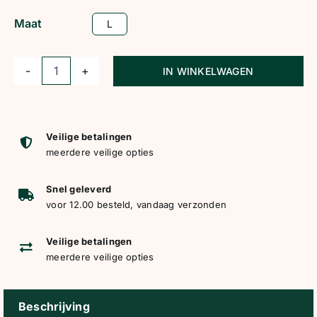
Maat
L
IN WINKELWAGEN
HV
Polo
shirt
Favouritas
Veilige betalingen
meerdere veilige opties
Tech
mouwloos
Snel geleverd
zwart
voor 12.00 besteld, vandaag verzonden
aantal
Veilige betalingen
meerdere veilige opties
Beschrijving