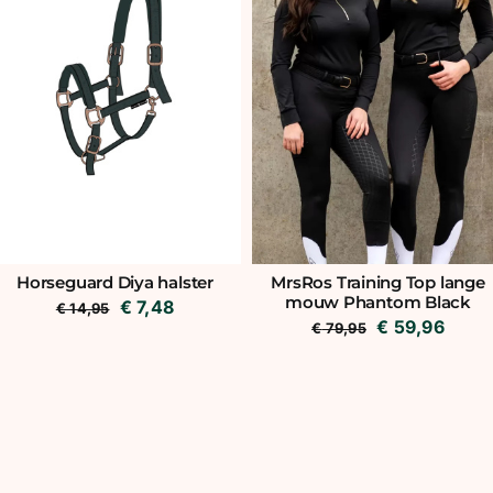
Horseguard Diya halster
MrsRos Training Top lange
mouw Phantom Black
Oorspronkelijke
Huidige
€
7,48
€
14,95
Oorspronkeli
Huidi
€
59,96
€
79,95
prijs
prijs
prijs
prijs
was:
is:
was:
is:
€ 14,95.
€ 7,48.
€ 79,95.
€ 59,