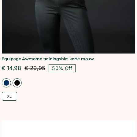
Equipage Awesome trainingshirt korte mouw
€
14,98
€
29,95
50% Off
Oorspronkelijke
Huidige
prijs
prijs
was:
is:
€ 29,95.
€ 14,98.
XL