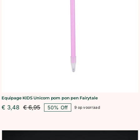
Equipage KIDS Unicorn pom pon pen Fairytale
€
3,48
€
6,95
50% Off
9 op voorraad
Oorspronkelijke
Huidige
prijs
prijs
was:
is:
€ 6,95.
€ 3,48.