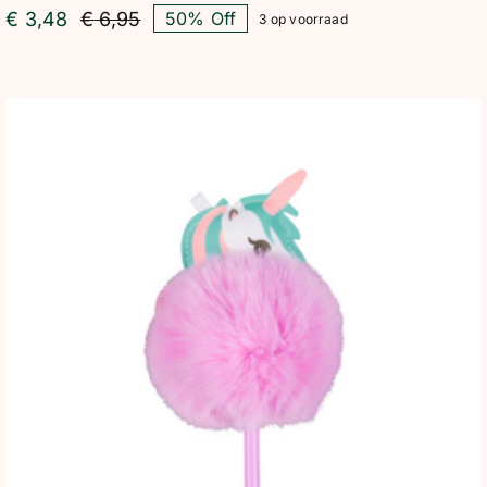
€
3,48
€
6,95
50% Off
3 op voorraad
Oorspronkelijke
Huidige
prijs
prijs
was:
is:
€ 6,95.
€ 3,48.