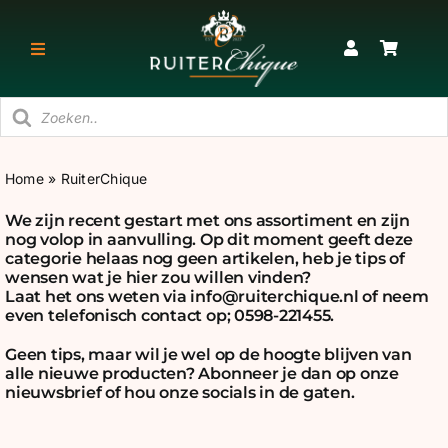
Ga
naar
Toggle
inhoud
Navigatie
Producten
RUITER
zoeken
Home
»
RuiterChique
PAARD
We zijn recent gestart met ons assortiment en zijn
nog volop in aanvulling. Op dit moment geeft deze
STAL
categorie helaas nog geen artikelen, heb je tips of
wensen wat je hier zou willen vinden?
Laat het ons weten via
info@ruiterchique.nl
of neem
even telefonisch contact op; 0598-221455.
SNEAKERS & KORTE LAARZEN
Geen tips, maar wil je wel op de hoogte blijven van
alle nieuwe producten? Abonneer je dan op onze
CADEAU
nieuwsbrief of hou onze socials in de gaten.