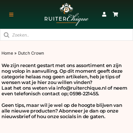
Ga
naar
Toggle
inhoud
Navigatie
Producten
RUITER
zoeken
Home
»
Dutch Crown
PAARD
We zijn recent gestart met ons assortiment en zijn
nog volop in aanvulling. Op dit moment geeft deze
STAL
categorie helaas nog geen artikelen, heb je tips of
wensen wat je hier zou willen vinden?
Laat het ons weten via
info@ruiterchique.nl
of neem
even telefonisch contact op; 0598-221455.
SNEAKERS & KORTE LAARZEN
Geen tips, maar wil je wel op de hoogte blijven van
alle nieuwe producten? Abonneer je dan op onze
CADEAU
nieuwsbrief of hou onze socials in de gaten.