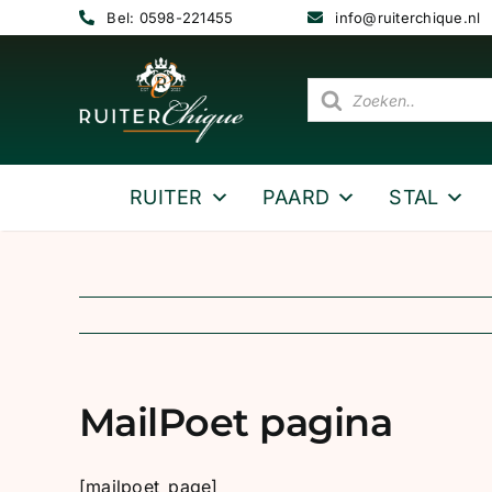
Ga
Bel: 0598-221455
info@ruiterchique.nl
naar
inhoud
Producten
zoeken
RUITER
PAARD
STAL
MailPoet pagina
[mailpoet_page]