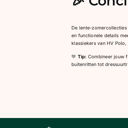
🎉 Concl
De lente-zomercollecties
en functionele details me
klassiekers van HV Polo, 
💚
Tip:
Combineer jouw fav
buitenritten tot dressuur