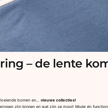
ring – de lente ko
 bloeiende bomen en…
nieuwe collecties!
eringen zijn binnen en wat zijn ze mooi! Mode én function