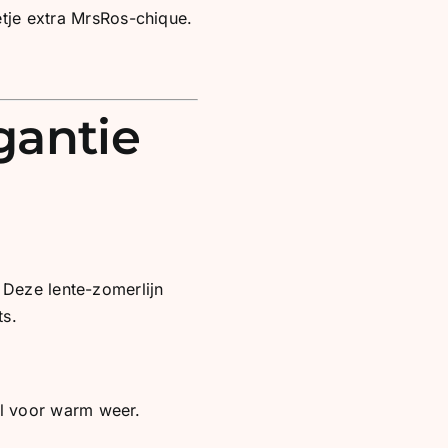
tje extra MrsRos-chique.
gantie
 Deze lente-zomerlijn
ts.
al voor warm weer.