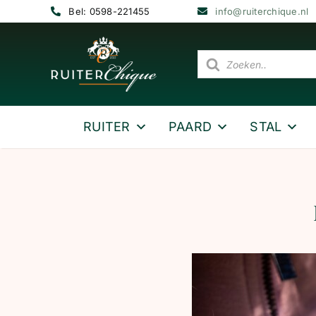
Ga
Bel: 0598-221455
info@ruiterchique.nl
naar
inhoud
Producten
zoeken
RUITER
PAARD
STAL
Hello Spring – de len