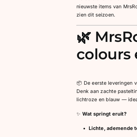
nieuwste items van MrsRos
zien dit seizoen.
🌿 MrsRo
colours
📦 De eerste leveringen v
Denk aan zachte pasteltin
lichtroze en blauw — idea
✨
Wat springt eruit?
Lichte, ademende 