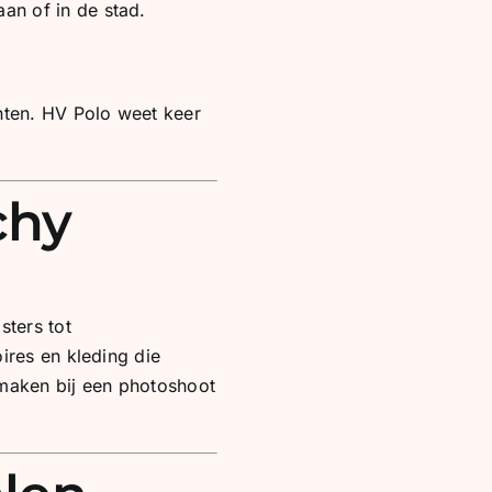
aan of in de stad.
nten. HV Polo weet keer
chy
sters tot
ires en kleding die
l maken bij een photoshoot