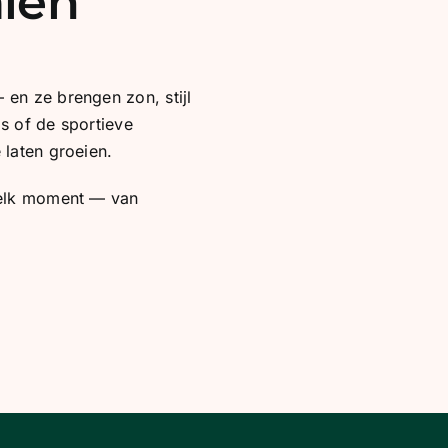
alen
en ze brengen zon, stijl
s of de sportieve
 laten groeien.
r elk moment — van