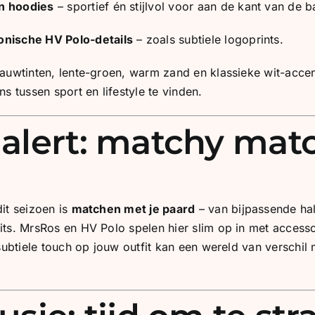
n hoodies
– sportief én stijlvol voor aan de kant van de b
onische HV Polo-details
– zoals subtiele logoprints.
blauwtinten, lente-groen, warm zand en klassieke wit-acce
s tussen sport en lifestyle te vinden.
dalert: matchy mat
it seizoen is
matchen met je paard
– van bijpassende hal
its. MrsRos en HV Polo spelen hier slim op in met accesso
 subtiele touch op jouw outfit kan een wereld van verschi