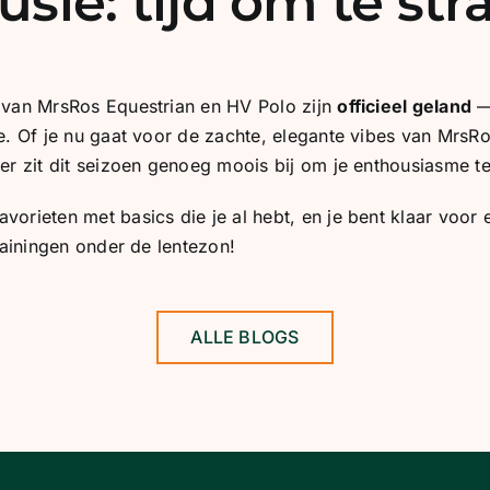
usie: tijd om te str
 van MrsRos Equestrian en HV Polo zijn
officieel geland
— 
e. Of je nu gaat voor de zachte, elegante vibes van MrsRo
er zit dit seizoen genoeg moois bij om je enthousiasme te
orieten met basics die je al hebt, en je bent klaar voo
trainingen onder de lentezon!
ALLE BLOGS