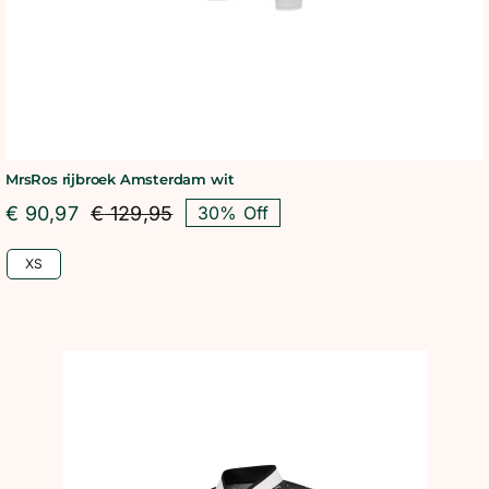
MrsRos rijbroek Amsterdam wit
€
90,97
€
129,95
30% Off
Oorspronkelijke
Huidige
prijs
prijs
XS
was:
is:
€ 129,95.
€ 90,97.