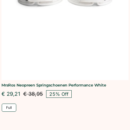
MrsRos Neopreen Springschoenen Performance White
€
29,21
€
38,95
25% Off
Oorspronkelijke
Huidige
prijs
prijs
Full
was:
is:
€ 38,95.
€ 29,21.