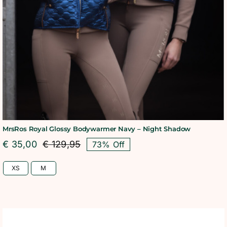
MrsRos Royal Glossy Bodywarmer Navy – Night Shadow
€
35,00
€
129,95
73% Off
Oorspronkelijke
Huidige
prijs
prijs
XS
M
was:
is:
€ 129,95.
€ 35,00.