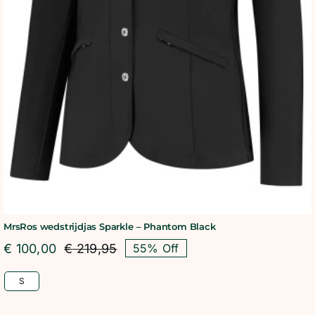
MrsRos wedstrijdjas Sparkle – Phantom Black
€
100,00
€
219,95
55% Off
Oorspronkelijke
Huidige
prijs
prijs
S
was:
is:
€ 219,95.
€ 100,00.