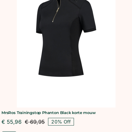
MrsRos Trainingstop Phanton Black korte mouw
€
55,96
€
69,95
20% Off
Oorspronkelijke
Huidige
prijs
prijs