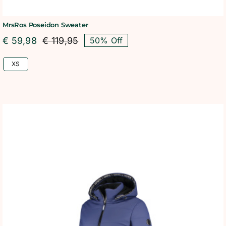
MrsRos Poseidon Sweater
€
59,98
€
119,95
50% Off
Oorspronkelijke
Huidige
prijs
prijs
XS
was:
is:
€ 119,95.
€ 59,98.