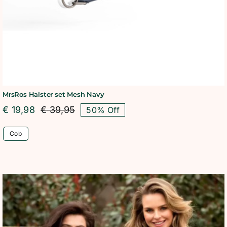
MrsRos Halster set Mesh Navy
€
19,98
€
39,95
50% Off
Oorspronkelijke
Huidige
prijs
prijs
Cob
was:
is:
€ 39,95.
€ 19,98.