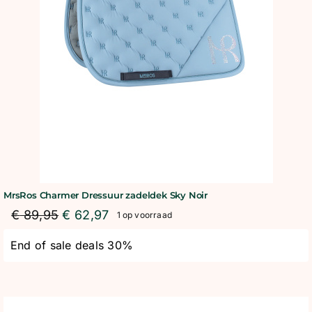
BLOG
SHOWROOM
WEBSHOP
MrsRos Charmer Dressuur zadeldek Sky Noir
€
89,95
€
62,97
1 op voorraad
End of sale deals 30%