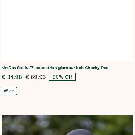
MrsRos Stellux™ equestrian glamour belt Cheeky Red
€
34,98
€
69,95
50% Off
Oorspronkelijke
Huidige
prijs
prijs
85 cm
was:
is:
€ 69,95.
€ 34,98.