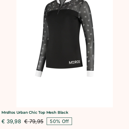
MrsRos Urban Chic Top Mesh Black
€
39,98
€
79,95
50% Off
Oorspronkelijke
Huidige