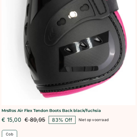
MrsRos Air Flex Tendon Boots Back black/fuchsia
€
15,00
€
89,95
83% Off
Niet op voorraad
Oorspronkelijke
Huidige
prijs
prijs
Cob
was:
is: