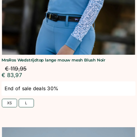
MrsRos Wedstrijdtop lange mouw mesh Blush Noir
€
119,95
€
83,97
End of sale deals 30%
XS
L