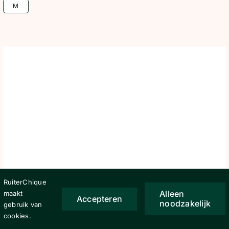
M
was:
is:
€ 69,95.
€ 55,96.
RuiterChique
Alleen
maakt
Accepteren
noodzakelijk
gebruik van
cookies.