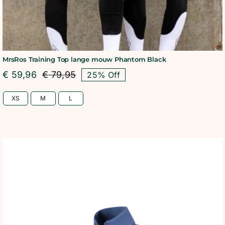
MrsRos Training Top lange mouw Phantom Black
€
59,96
€
79,95
25% Off
Oorspronkelijke
Huidige
prijs
prijs
XS
M
L
was:
is:
€ 79,95.
€ 59,96.