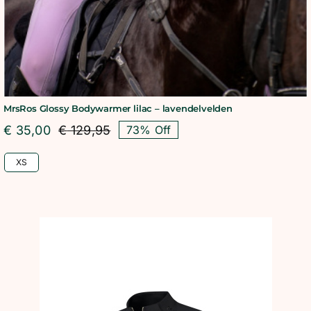
MrsRos Glossy Bodywarmer lilac – lavendelvelden
€
35,00
€
129,95
73% Off
Oorspronkelijke
Huidige
prijs
prijs
XS
was:
is:
€ 129,95.
€ 35,00.