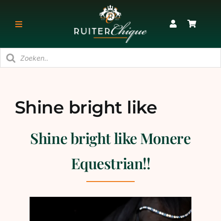
Ga
naar
Toggle
inhoud
Navigatie
Producten
RUITER
zoeken
PAARD
Shine bright like
Monere Equestrian!!
STAL
Shine bright like Monere
SNEAKERS & KORTE LAARZEN
Equestrian!!
CADEAU